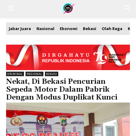
Jabar Juara
Nasional
Ekonomi
Bekasi
Olah Raga
Kea
KRIMINAL
REGIONAL
BEKASI
Nekat, Di Bekasi Pencurian
Sepeda Motor Dalam Pabrik
Dengan Modus Duplikat Kunci