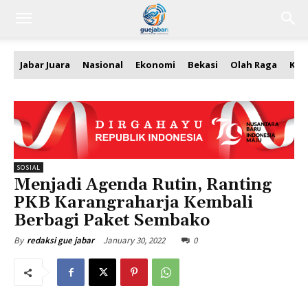
Jabar Juara
Nasional
Ekonomi
Bekasi
Olah Raga
Kea
SOSIAL
Menjadi Agenda Rutin, Ranting
PKB Karangraharja Kembali
Berbagi Paket Sembako
January 30, 2022
0
By
redaksi gue jabar