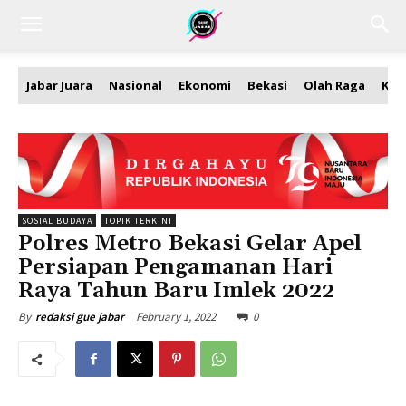
Jabar Juara
Nasional
Ekonomi
Bekasi
Olah Raga
Kea
SOSIAL BUDAYA
TOPIK TERKINI
Polres Metro Bekasi Gelar Apel
Persiapan Pengamanan Hari
Raya Tahun Baru Imlek 2022
February 1, 2022
0
By
redaksi gue jabar