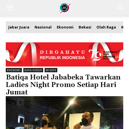
Jabar Juara
Nasional
Ekonomi
Bekasi
Olah Raga
Kea
EKONOMI
GAYA HIDUP
WISATA
Batiqa Hotel Jababeka Tawarkan
Ladies Night Promo Setiap Hari
Jumat