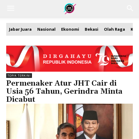
Jabar Juara
Nasional
Ekonomi
Bekasi
Olah Raga
Kea
TOPIK TERKINI
Permenaker Atur JHT Cair di
Usia 56 Tahun, Gerindra Minta
Dicabut