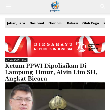
Jabar Juara
Nasional
Ekonomi
Bekasi
Olah Raga
Kea
UNCATEGORIZED
Ketum PPWI Dipolisikan Di
Lampung Timur, Alvin Lim SH,
Angkat Bicara