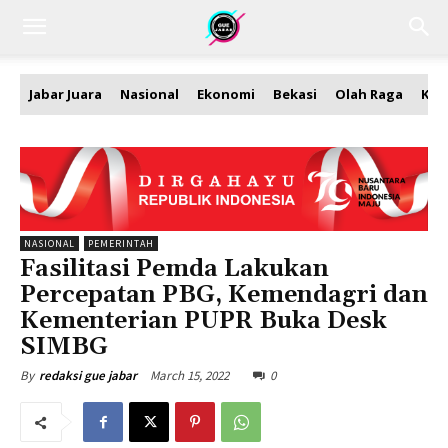
Jabar Juara
Nasional
Ekonomi
Bekasi
Olah Raga
Kea
NASIONAL
PEMERINTAH
Fasilitasi Pemda Lakukan
Percepatan PBG, Kemendagri dan
Kementerian PUPR Buka Desk
SIMBG
March 15, 2022
0
By
redaksi gue jabar