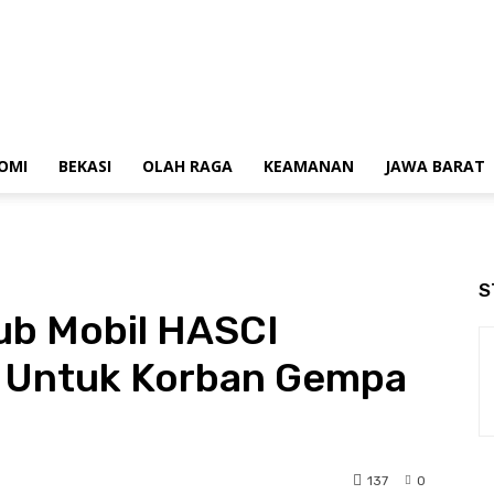
OMI
BEKASI
OLAH RAGA
KEAMANAN
JAWA BARAT
S
ub Mobil HASCI
n Untuk Korban Gempa
137
0