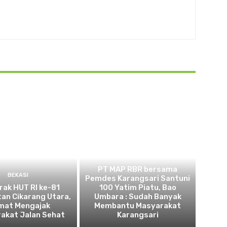
BEKASI
PT MAP RBR bersama
BEKASI
Pemdes Karangsari Santuni
ak HUT RI ke-81
100 Yatim Piatu, Bao
an Cikarang Utara,
Umbara : Sudah Banyak
mat Mengajak
Membantu Masyarakat
akat Jalan Sehat
Karangsari