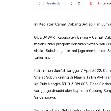
Facebook
X
Pinteres
Ini Kegiatan Camat Cabang Setiap Hari Jum’
GUE JABAR | Kabupaten Bekasi – Camat Caba
melanjutkan program kebaikan Setiap hari Jum
shalat Subuh saja, tetapi juga memberikan S
tahun ini.
Kali ini, hari Jum’at tanggal 7 April 2022, 
Shalat Subuh keliling di Majelis Ta’lim Al-Hijra
Kp Pulo Nangka RT 013 RW 005, Desa Sinda
yang juga dihadiri oleh Kapolsek Cabang Bun
Sindangjaya.
Kegiatan shalat Subuh keliling tersebut dim