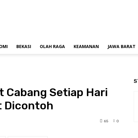
OMI
BEKASI
OLAH RAGA
KEAMANAN
JAWA BARAT
S
t Cabang Setiap Hari
t Dicontoh
65
0