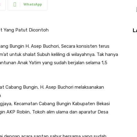
t
WhatsApp
at Yang Patut Dicontoh
L
ng Bungin H. Asep Buchori, Secara konsisten terus
’at untuk shalat Subuh keliling di wilayahnya. Tak hanya
antunan Anak Yatim yang sudah berjalan selama 1,5
Camat Cabang Bungin, H. Asep Buchori melaksanakan
h
ngjaya, Kecamatan Cabang Bungin Kabupaten Bekasi
gin AKP Robiin, Tokoh alim ulama dan aparatur Desa
ulai dengan acara santap sahur bersama yang sudah