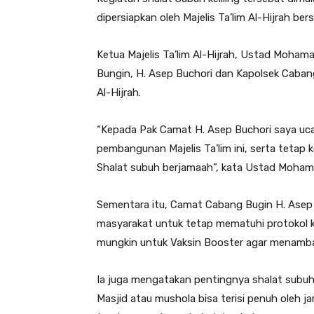
dipersiapkan oleh Majelis Ta’lim Al-Hijrah b
Ketua Majelis Ta’lim Al-Hijrah, Ustad Moha
Bungin, H. Asep Buchori dan Kapolsek Cabang
Al-Hijrah.
“Kepada Pak Camat H. Asep Buchori saya uca
pembangunan Majelis Ta’lim ini, serta teta
Shalat subuh berjamaah”, kata Ustad Moham
Sementara itu, Camat Cabang Bugin H. Ase
masyarakat untuk tetap mematuhi protokol 
mungkin untuk Vaksin Booster agar menamba
Ia juga mengatakan pentingnya shalat subuh
Masjid atau mushola bisa terisi penuh oleh 