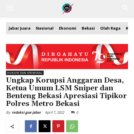
Jabar Juara
Nasional
Ekonomi
Bekasi
Olah Raga
Kea
HUKUM DAN KRIMINAL
Ungkap Korupsi Anggaran Desa,
Ketua Umum LSM Sniper dan
Benteng Bekasi Apresiasi Tipikor
Polres Metro Bekasi
April 7, 2022
0
By
redaksi gue jabar