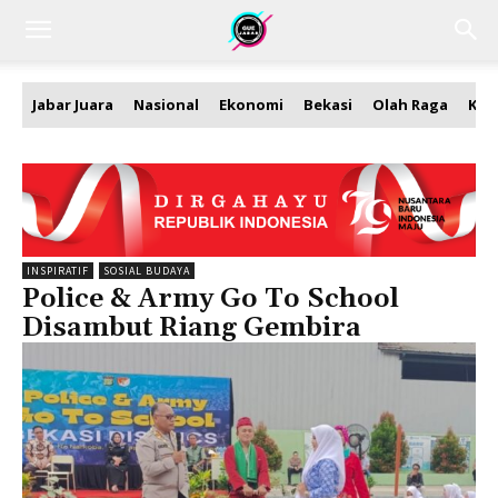
Jabar Juara
Nasional
Ekonomi
Bekasi
Olah Raga
Kea
INSPIRATIF
SOSIAL BUDAYA
Police & Army Go To School
Disambut Riang Gembira