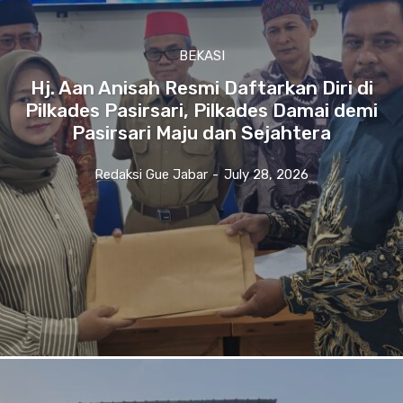
BEKASI
Hj. Aan Anisah Resmi Daftarkan Diri di
Pilkades Pasirsari, Pilkades Damai demi
Pasirsari Maju dan Sejahtera
Redaksi Gue Jabar
-
July 28, 2026