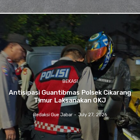
BEKASI
Antisipasi Guantibmas Polsek Cikarang
Timur Laksanakan OKJ
Redaksi Gue Jabar
-
July 27, 2026