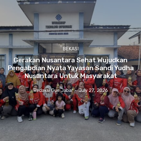
BEKASI
Gerakan Nusantara Sehat Wujudkan
Pengabdian Nyata Yayasan Sandi Yudha
Nusantara Untuk Masyarakat
Redaksi Gue Jabar
-
July 27, 2026