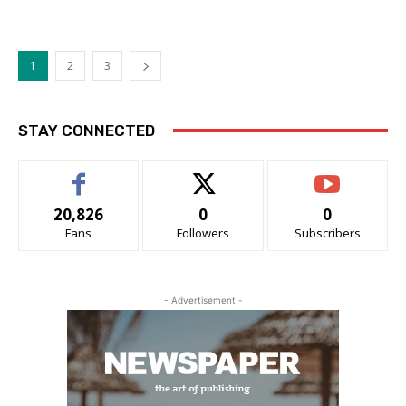
1
2
3
STAY CONNECTED
20,826
0
0
Fans
Followers
Subscribers
- Advertisement -