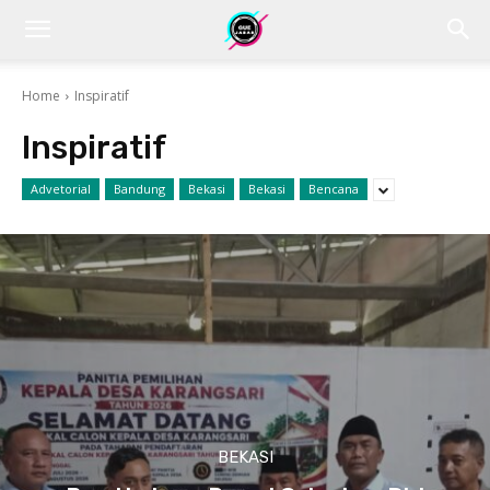
Home
Inspiratif
Inspiratif
Advetorial
Bandung
Bekasi
Bekasi
Bencana
BEKASI