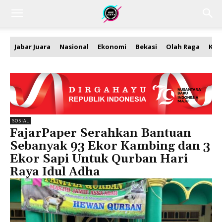
Jabar Juara
Nasional
Ekonomi
Bekasi
Olah Raga
Kea
SOSIAL
FajarPaper Serahkan Bantuan
Sebanyak 93 Ekor Kambing dan 3
Ekor Sapi Untuk Qurban Hari
Raya Idul Adha