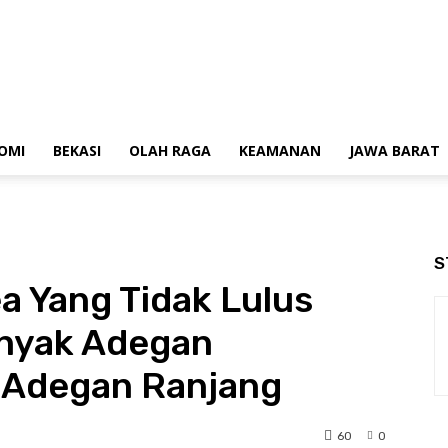
OMI
BEKASI
OLAH RAGA
KEAMANAN
JAWA BARAT
S
ea Yang Tidak Lulus
nyak Adegan
 Adegan Ranjang
60
0