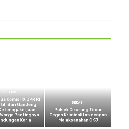
BEKASI
tua Komisi IX DPR RI
BEKASI
utih Sari Gandeng
Ketenagakerjaan
Polsek Cikarang Timur
 Warga Pentingnya
Cegah Kriminalitas dengan
indungan Kerja
Melaksanakan OKJ