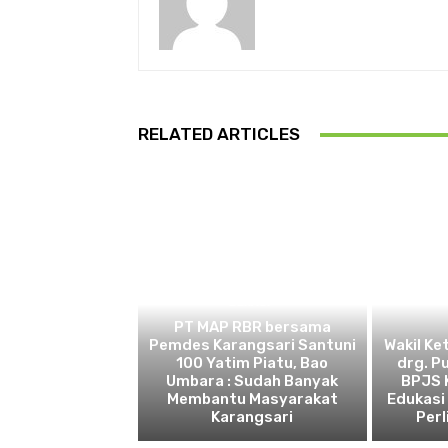
RELATED ARTICLES
BEKASI
PT MAP RBR bersama
Pemdes Karangsari Santuni
Wakil Ke
100 Yatim Piatu, Bao
drg. P
Umbara : Sudah Banyak
BPJS 
Membantu Masyarakat
Edukasi
Karangsari
Perl