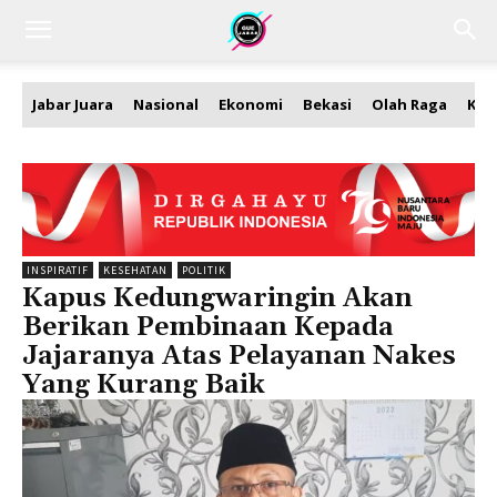
Jabar Juara
Nasional
Ekonomi
Bekasi
Olah Raga
Kea
INSPIRATIF
KESEHATAN
POLITIK
Kapus Kedungwaringin Akan
Berikan Pembinaan Kepada
Jajaranya Atas Pelayanan Nakes
Yang Kurang Baik