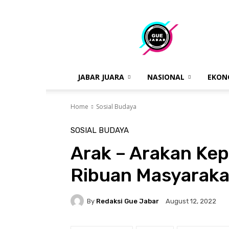
gue
jabar
JABAR JUARA
NASIONAL
EKON
Home
Sosial Budaya
SOSIAL BUDAYA
Arak – Arakan Kepa
Ribuan Masyaraka
By
Redaksi Gue Jabar
August 12, 2022