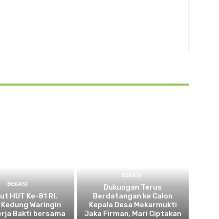
BEKASI
BEKASI
Dukungan Terus
t HUT Ke-81 RI,
Berdatangan ke Calon
 Kedung Waringin
Kepala Desa Mekarmukti
erja Bakti bersama
Jaka Firman, Mari Ciptakan