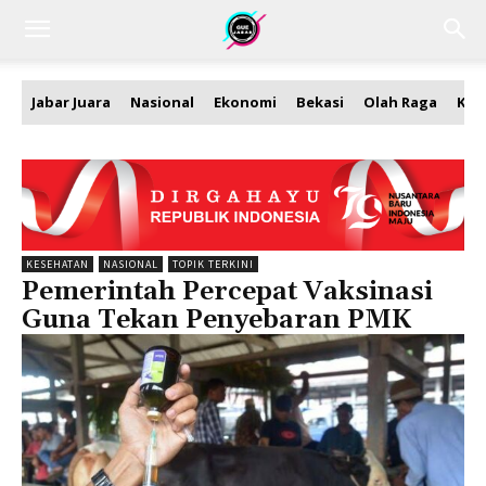
Jabar Juara
Nasional
Ekonomi
Bekasi
Olah Raga
Kea
KESEHATAN
NASIONAL
TOPIK TERKINI
Pemerintah Percepat Vaksinasi
Guna Tekan Penyebaran PMK