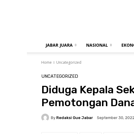
gue
jabar
JABAR JUARA
NASIONAL
EKON
Home
Uncategorized
UNCATEGORIZED
Diduga Kepala Se
Pemotongan Dana
By
Redaksi Gue Jabar
September 30, 202