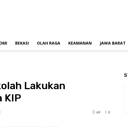
OMI
BEKASI
OLAH RAGA
KEAMANAN
JAWA BARAT
S
kolah Lakukan
 KIP
69
0
2