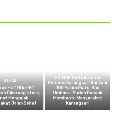
BEKASI
PT MAP RBR bersama
BEKASI
Pemdes Karangsari Santuni
ak HUT RI ke-81
100 Yatim Piatu, Bao
an Cikarang Utara,
Umbara : Sudah Banyak
mat Mengajak
Membantu Masyarakat
akat Jalan Sehat
Karangsari