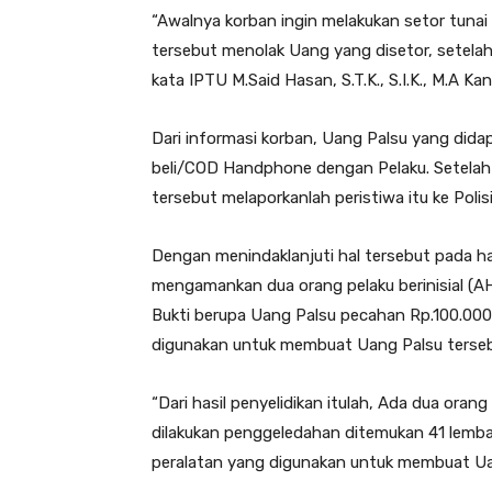
“Awalnya korban ingin melakukan setor tunai
tersebut menolak Uang yang disetor, setelah 
kata IPTU M.Said Hasan, S.T.K., S.I.K., M.A Ka
Dari informasi korban, Uang Palsu yang didapa
beli/COD Handphone dengan Pelaku. Setelah i
tersebut melaporkanlah peristiwa itu ke Polisi
Dengan menindaklanjuti hal tersebut pada har
mengamankan dua orang pelaku berinisial (
Bukti berupa Uang Palsu pecahan Rp.100.000
digunakan untuk membuat Uang Palsu terseb
“Dari hasil penyelidikan itulah, Ada dua oran
dilakukan penggeledahan ditemukan 41 lemb
peralatan yang digunakan untuk membuat Uang 