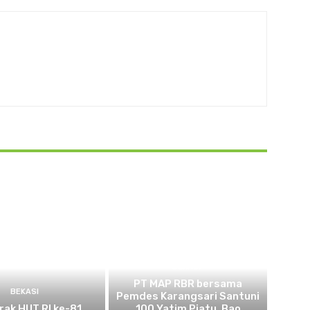
BEKASI
PT MAP RBR bersama
BEKASI
Pemdes Karangsari Santuni
ak HUT RI ke-81
100 Yatim Piatu, Bao