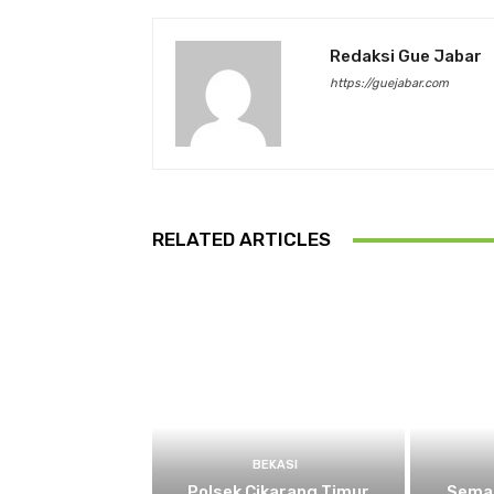
Redaksi Gue Jabar
https://guejabar.com
RELATED ARTICLES
BEKASI
Polsek Cikarang Timur
Semar