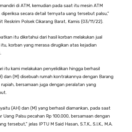
 mandiri di ATM, kemudian pada saat itu mesin ATM
diperiksa secara detail ternyata uang tersebut palsu,”
nit Reskrim Polsek Cikarang Barat, Kamis (03/11/22).
tkan itu diketahui dari hasil korban melakukan jual
tu, korban yang merasa dirugikan atas kejadian
.
i itu kami melakukan penyelidikan hingga berhasil
AH) dan (M) disebuah rumah kontrakannya dengan Barang
 rupiah, bersamaan juga dengan peralatan yang
ut.
g yaitu (AH) dan (M) yang berhasil diamankan, pada saat
ar Uang Palsu pecahan Rp 100.000, bersamaan dengan
tersebut,” jelas IPTU M Said Hasan, S.T.K., S.I.K., M.A.