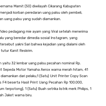
bernama Mamit (50) diwilayah Cikarang Kabupaten
 menjadi korban peredaran uang palsu oleh pembeli,
an uang palsu yang sudah diamankan.
Video pedagang mie ayam yang Viral setelah menerima
alu yang beredar dimedia sosial Instagram, yang
ersebut yakni Sari bahwa kejadian yang dialami oleh
 tutur Kanit Reskrim.
n yaitu 32 lembar uang palsu pecahan nominal Rp.
Unit Sepeda Motor Yamaha Aerox warna merah hitam, 41
iamankan dari pelaku,1 (Satu) Unit Printer Copy Scan
s F4 beserta Hasil Print Uang Pecahan Rp 100.000,
um terpotong), 1 (Satu) Buah setrika listrik merk Philips, 1
ah Jaket warna biru.