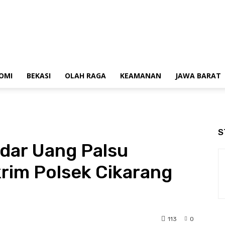
OMI
BEKASI
OLAH RAGA
KEAMANAN
JAWA BARAT
S
dar Uang Palsu
rim Polsek Cikarang
113
0