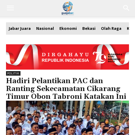
Jabar Juara
Nasional
Ekonomi
Bekasi
Olah Raga
Kea
POLITIK
Hadiri Pelantikan PAC dan
Ranting Sekecamatan Cikarang
Timur Obon Tabroni Katakan Ini