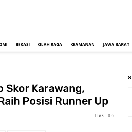
OMI
BEKASI
OLAH RAGA
KEAMANAN
JAWA BARAT
S
op Skor Karawang,
 Raih Posisi Runner Up
83
0