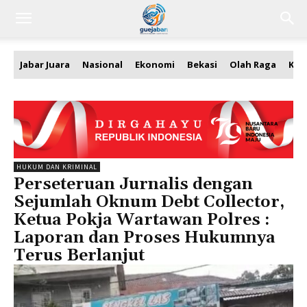
Jabar Juara
Nasional
Ekonomi
Bekasi
Olah Raga
Kea
HUKUM DAN KRIMINAL
Perseteruan Jurnalis dengan
Sejumlah Oknum Debt Collector,
Ketua Pokja Wartawan Polres :
Laporan dan Proses Hukumnya
Terus Berlanjut