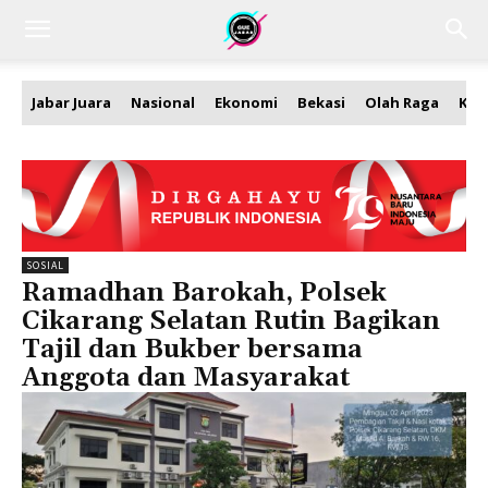
Jabar Juara
Nasional
Ekonomi
Bekasi
Olah Raga
Kea
SOSIAL
Ramadhan Barokah, Polsek
Cikarang Selatan Rutin Bagikan
Tajil dan Bukber bersama
Anggota dan Masyarakat