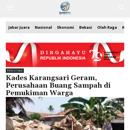
Jabar Juara
Nasional
Ekonomi
Bekasi
Olah Raga
Kea
PERISTIWA
Kades Karangsari Geram,
Perusahaan Buang Sampah di
Pemukiman Warga