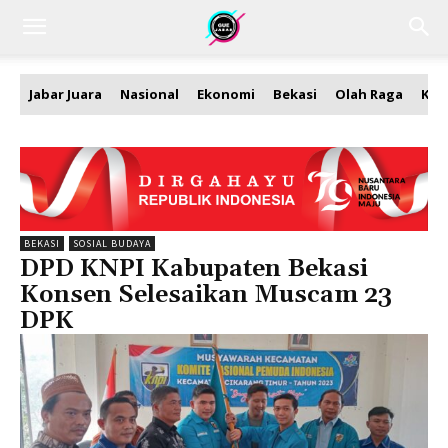
Jabar Juara
Nasional
Ekonomi
Bekasi
Olah Raga
Kea
BEKASI
SOSIAL BUDAYA
DPD KNPI Kabupaten Bekasi
Konsen Selesaikan Muscam 23
DPK