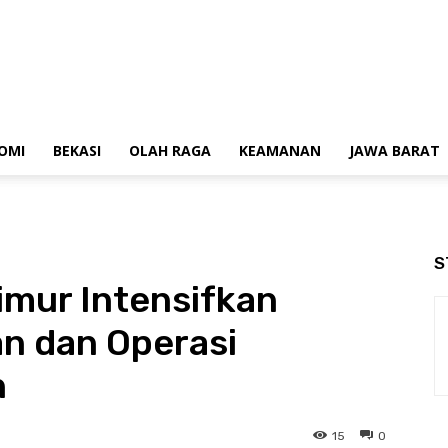
OMI
BEKASI
OLAH RAGA
KEAMANAN
JAWA BARAT
S
imur Intensifkan
an dan Operasi
n
15
0