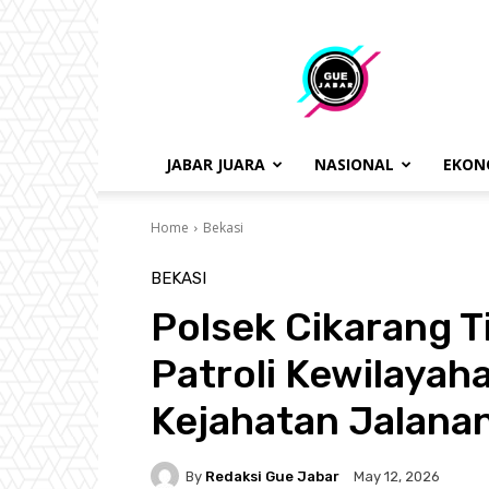
gue
jabar
JABAR JUARA
NASIONAL
EKON
Home
Bekasi
BEKASI
Polsek Cikarang T
Patroli Kewilayah
Kejahatan Jalana
By
Redaksi Gue Jabar
May 12, 2026