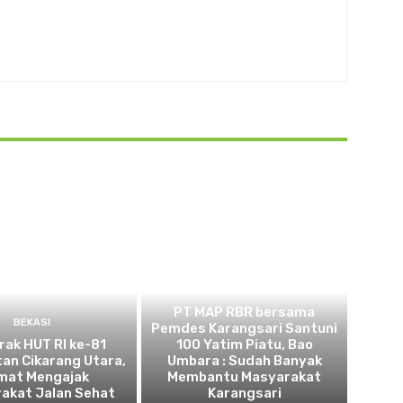
BEKASI
PT MAP RBR bersama
BEKASI
Pemdes Karangsari Santuni
ak HUT RI ke-81
100 Yatim Piatu, Bao
an Cikarang Utara,
Umbara : Sudah Banyak
mat Mengajak
Membantu Masyarakat
akat Jalan Sehat
Karangsari