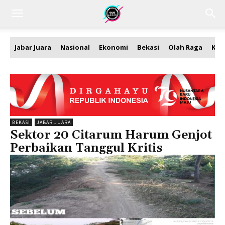
Jabar Juara
Nasional
Ekonomi
Bekasi
Olah Raga
Kea
BEKASI
JABAR JUARA
Sektor 20 Citarum Harum Genjot
Perbaikan Tanggul Kritis