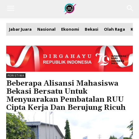
Jabar Juara
Nasional
Ekonomi
Bekasi
Olah Raga
Kea
PERISTIWA
Beberapa Alisansi Mahasiswa
Bekasi Bersatu Untuk
Menyuarakan Pembatalan RUU
Cipta Kerja Dan Berujung Ricuh