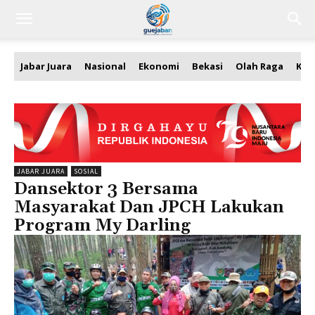
Jabar Juara
Nasional
Ekonomi
Bekasi
Olah Raga
Kea
JABAR JUARA
SOSIAL
Dansektor 3 Bersama
Masyarakat Dan JPCH Lakukan
Program My Darling