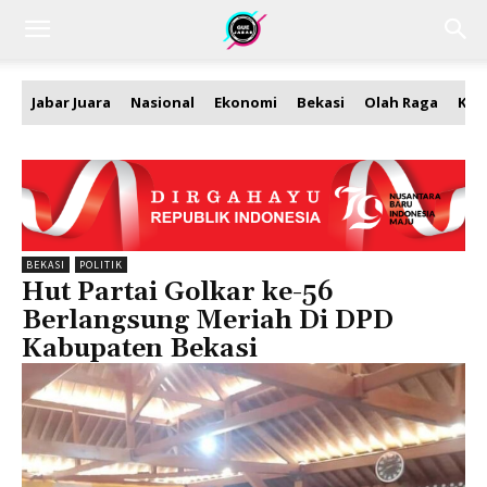
Jabar Juara
Nasional
Ekonomi
Bekasi
Olah Raga
Kea
BEKASI
POLITIK
Hut Partai Golkar ke-56
Berlangsung Meriah Di DPD
Kabupaten Bekasi