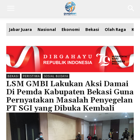
Jabar Juara
Nasional
Ekonomi
Bekasi
Olah Raga
Kea
BEKASI
PERISTIWA
SOSIAL BUDAYA
LSM GMBI Lakukan Aksi Damai
Di Pemda Kabupaten Bekasi Guna
Pernyatakan Masalah Penyegelan
PT SGI yang Dibuka Kembali