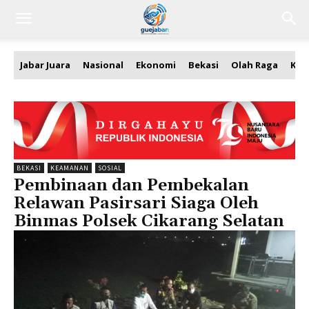
Jabar Juara
Nasional
Ekonomi
Bekasi
Olah Raga
Kea
BEKASI
KEAMANAN
SOSIAL
Pembinaan dan Pembekalan
Relawan Pasirsari Siaga Oleh
Binmas Polsek Cikarang Selatan