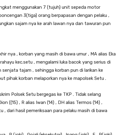
angkat menggunakan 7 (tujuh) unit sepeda motor
erboncengan 3(tiga) orang berpapasan dengan pelaku ,
cungkan sajam nya ke arah lawan nya dan tawuran pun
hir nya , korban yang masih di bawa umur , MA alias Eka
ahayu kec.setu , mengalami luka bacok yang serius di
senjata tajam , sehingga korban pun di larikan ke
but pihak korban melaporkan nya ke mapolsek Setu .
skrim Polsek Setu bergegas ke TKP . Tidak selang
on ((15) , R alias Iwan (14) , DH alias Termos (14) ,
tu , dari hasil pemeriksaan para pelaku masih di bawa
 R (joki) , Gojali (eksekutor) , Ipang (joki) , F , R(joki),