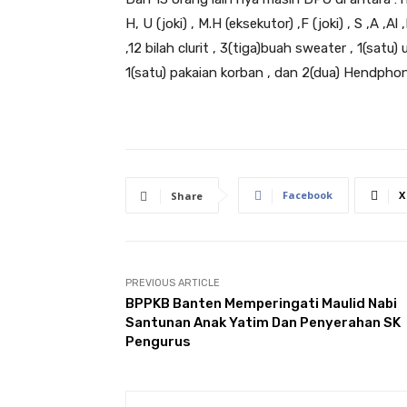
H, U (joki) , M.H (eksekutor) ,F (joki) , S ,A 
,12 bilah clurit , 3(tiga)buah sweater , 1(sat
1(satu) pakaian korban , dan 2(dua) Hendphon
Facebook
X
Share
PREVIOUS ARTICLE
BPPKB Banten Memperingati Maulid Nabi
Santunan Anak Yatim Dan Penyerahan SK
Pengurus