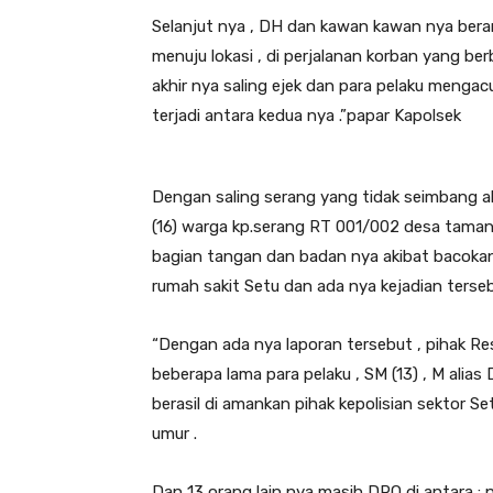
Selanjut nya , DH dan kawan kawan nya ber
menuju lokasi , di perjalanan korban yang b
akhir nya saling ejek dan para pelaku menga
terjadi antara kedua nya .”papar Kapolsek
Dengan saling serang yang tidak seimbang ak
(16) warga kp.serang RT 001/002 desa tamanr
bagian tangan dan badan nya akibat bacokan 
rumah sakit Setu dan ada nya kejadian terse
“Dengan ada nya laporan tersebut , pihak Re
beberapa lama para pelaku , SM (13) , M alias Di
berasil di amankan pihak kepolisian sektor Se
umur .
Dan 13 orang lain nya masih DPO di antara : nya ,