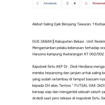
Facebook
X
Pinteres
Akibat Saling Ejek Berujung Tawuran, 1 Korb
GUE JABAR || Kabupaten Bekasi . Unit Reskrim
Mengamankan pelaku kekerasan terhadap ora
Haryono kampung Awirarangan RT 002/002 D
Kapolsek Setu AKP Dr . Dedi Herdiana mengat
mereka terpancing dan janjian untuk saling b
yang sudah setambay di tempat bascam nya
kepada DH alias Termos ” FUTSAL GAK JADI 
bersiap siap dan mengambil sebuah celurit 
dr.dedi saat pers release di mapolsek Setu .S