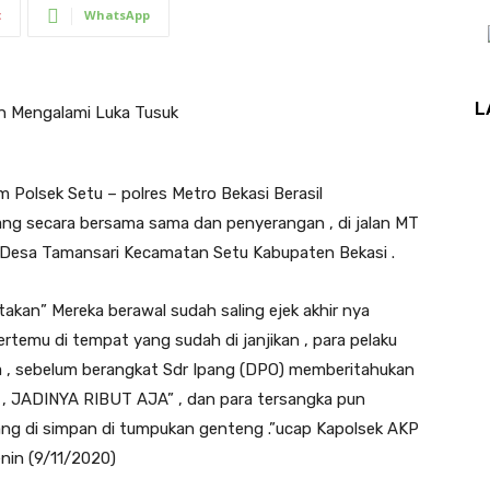
t
WhatsApp
L
an Mengalami Luka Tusuk
 Polsek Setu – polres Metro Bekasi Berasil
ng secara bersama sama dan penyerangan , di jalan MT
esa Tamansari Kecamatan Setu Kabupaten Bekasi .
akan” Mereka berawal sudah saling ejek akhir nya
ertemu di tempat yang sudah di janjikan , para pelaku
 , sebelum berangkat Sdr Ipang (DPO) memberitahukan
, JADINYA RIBUT AJA” , dan para tersangka pun
yang di simpan di tumpukan genteng .”ucap Kapolsek AKP
enin (9/11/2020)