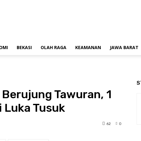
OMI
BEKASI
OLAH RAGA
KEAMANAN
JAWA BARAT
S
k Berujung Tawuran, 1
 Luka Tusuk
62
0