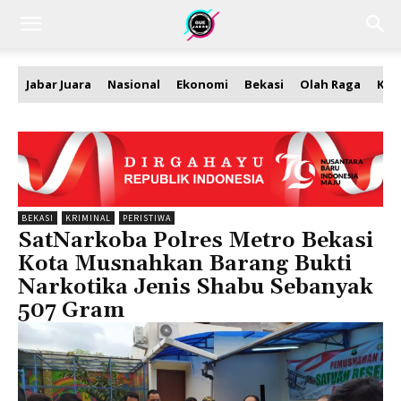
Jabar Juara
Nasional
Ekonomi
Bekasi
Olah Raga
Kea
BEKASI
KRIMINAL
PERISTIWA
SatNarkoba Polres Metro Bekasi
Kota Musnahkan Barang Bukti
Narkotika Jenis Shabu Sebanyak
507 Gram