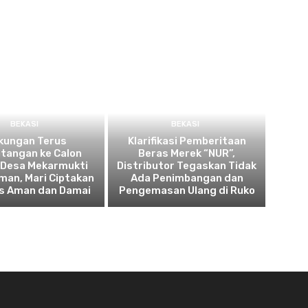
BEKASI
BEKASI
kungan Terus
Klarifikasi Pemberitaan
tangan ke Calon
Beras Merek “NUR”,
 Desa Mekarmukti
Distributor Tegaskan Tidak
man, Mari Ciptakan
Ada Penimbangan dan
es Aman dan Damai
Pengemasan Ulang di Ruko