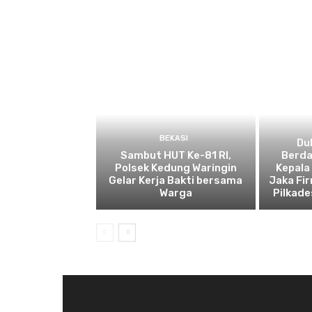
BEKASI
Du
Sambut HUT Ke-81 RI,
Berda
Polsek Kedung Waringin
Kepala
Gelar Kerja Bakti bersama
Jaka Fir
Warga
Pilkad