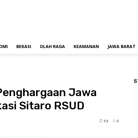
OMI
BEKASI
OLAH RAGA
KEAMANAN
JAWA BARAT
S
 Penghargaan Jawa
kasi Sitaro RSUD
93
0