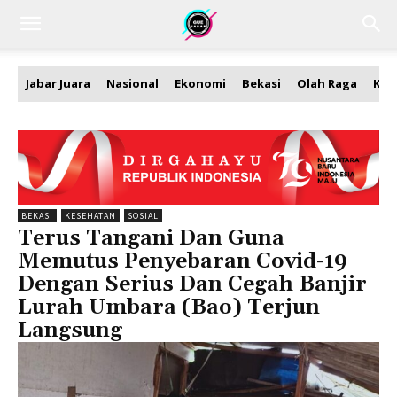
Jabar Juara
Nasional
Ekonomi
Bekasi
Olah Raga
Kea
BEKASI
KESEHATAN
SOSIAL
Terus Tangani Dan Guna
Memutus Penyebaran Covid-19
Dengan Serius Dan Cegah Banjir
Lurah Umbara (Bao) Terjun
Langsung