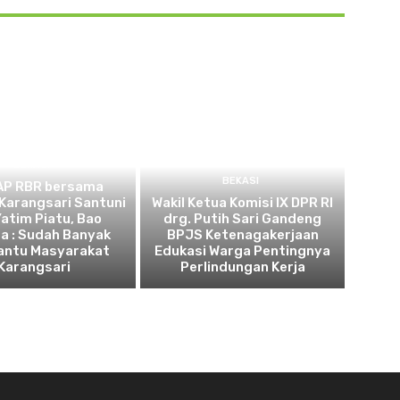
BEKASI
BEKASI
AP RBR bersama
Karangsari Santuni
Wakil Ketua Komisi IX DPR RI
atim Piatu, Bao
drg. Putih Sari Gandeng
a : Sudah Banyak
BPJS Ketenagakerjaan
ntu Masyarakat
Edukasi Warga Pentingnya
Karangsari
Perlindungan Kerja