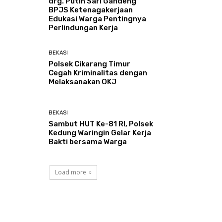
drg. Putih Sari Gandeng
BPJS Ketenagakerjaan
Edukasi Warga Pentingnya
Perlindungan Kerja
BEKASI
Polsek Cikarang Timur
Cegah Kriminalitas dengan
Melaksanakan OKJ
BEKASI
Sambut HUT Ke-81 RI, Polsek
Kedung Waringin Gelar Kerja
Bakti bersama Warga
Load more