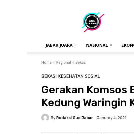
gue
jabar
JABAR JUARA
NASIONAL
EKON
Home
Regional
Bekasi
BEKASI
KESEHATAN
SOSIAL
Gerakan Komsos B
Kedung Waringin 
By
Redaksi Gue Jabar
January 4, 2021