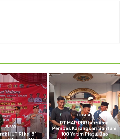
BEKASI
PT MAP RBR bersama
BEKASI
Pemdes Karangsari Santuni
ak HUT RI ke-81
100 Yatim Piatu, Bao