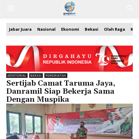
Jabar Juara
Nasional
Ekonomi
Bekasi
Olah Raga
Kea
ADVETORIAL
BEKASI
PEMERINTAH
Sertijab Camat Taruma Jaya,
Danramil Siap Bekerja Sama
Dengan Muspika