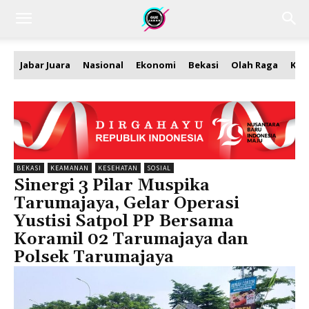
Jabar Juara
Nasional
Ekonomi
Bekasi
Olah Raga
Kea
BEKASI
KEAMANAN
KESEHATAN
SOSIAL
Sinergi 3 Pilar Muspika
Tarumajaya, Gelar Operasi
Yustisi Satpol PP Bersama
Koramil 02 Tarumajaya dan
Polsek Tarumajaya