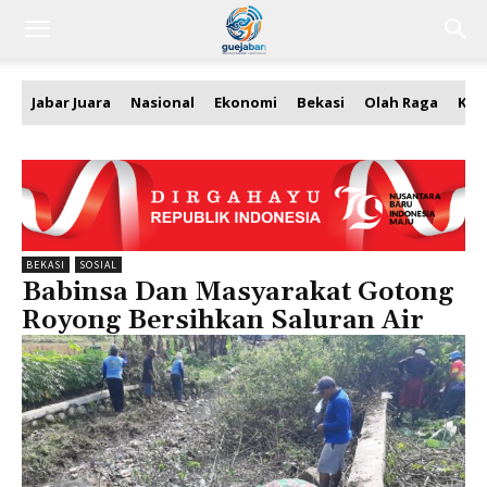
Jabar Juara
Nasional
Ekonomi
Bekasi
Olah Raga
Kea
BEKASI
SOSIAL
Babinsa Dan Masyarakat Gotong
Royong Bersihkan Saluran Air