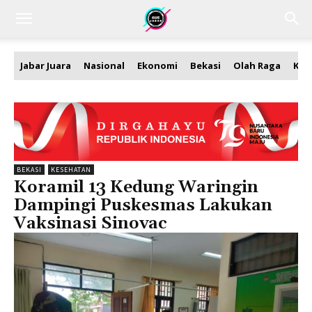
Jabar Juara
Nasional
Ekonomi
Bekasi
Olah Raga
Kea
BEKASI
KESEHATAN
Koramil 13 Kedung Waringin
Dampingi Puskesmas Lakukan
Vaksinasi Sinovac