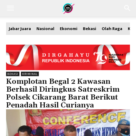
Jabar Juara
Nasional
Ekonomi
Bekasi
Olah Raga
Kea
BEKASI
KRIMINAL
Komplotan Begal 2 Kawasan
Berhasil Diringkus Satreskrim
Polsek Cikarang Barat Berikut
Penadah Hasil Curianya