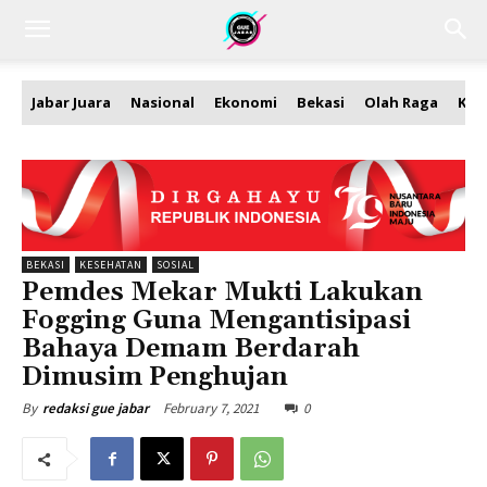
Jabar Juara
Nasional
Ekonomi
Bekasi
Olah Raga
Kea
BEKASI
KESEHATAN
SOSIAL
Pemdes Mekar Mukti Lakukan
Fogging Guna Mengantisipasi
Bahaya Demam Berdarah
Dimusim Penghujan
February 7, 2021
0
By
redaksi gue jabar