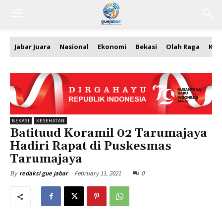
Jabar Juara
Nasional
Ekonomi
Bekasi
Olah Raga
Kea
BEKASI
KESEHATAN
Batituud Koramil 02 Tarumajaya
Hadiri Rapat di Puskesmas
Tarumajaya
February 11, 2021
0
By
redaksi gue jabar