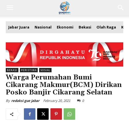
Jabar Juara
Nasional
Ekonomi
Bekasi
Olah Raga
Kea
BEKASI
PERISTIWA
SOSIAL
Warga Perumahan Bumi
Cikarang Makmur(BCM) Dirikan
Posko Banjir Cikarang Selatan
February 20, 2021
0
By
redaksi gue jabar