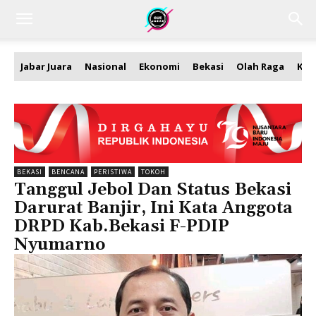
Jabar Juara
Nasional
Ekonomi
Bekasi
Olah Raga
Kea
BEKASI
BENCANA
PERISTIWA
TOKOH
Tanggul Jebol Dan Status Bekasi
Darurat Banjir, Ini Kata Anggota
DRPD Kab.Bekasi F-PDIP
Nyumarno