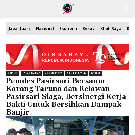
Jabar Juara
Nasional
Ekonomi
Bekasi
Olah Raga
Kea
BEKASI
JAWA BARAT
KABAR DESA
PEMERINTAH
SOSIAL
Pemdes Pasirsari Bersama
Karang Taruna dan Relawan
Pasirsari Siaga, Bersinergi Kerja
Bakti Untuk Bersihkan Dampak
Banjir