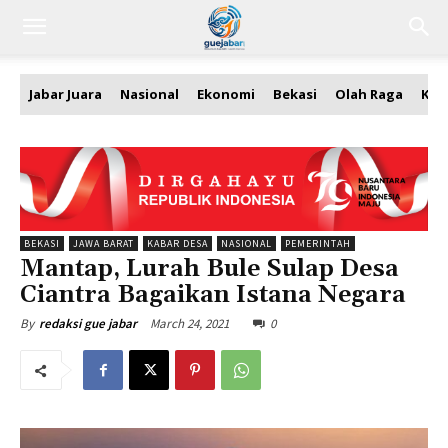
Jabar Juara
Nasional
Ekonomi
Bekasi
Olah Raga
Kea
BEKASI
JAWA BARAT
KABAR DESA
NASIONAL
PEMERINTAH
Mantap, Lurah Bule Sulap Desa
Ciantra Bagaikan Istana Negara
March 24, 2021
0
By
redaksi gue jabar